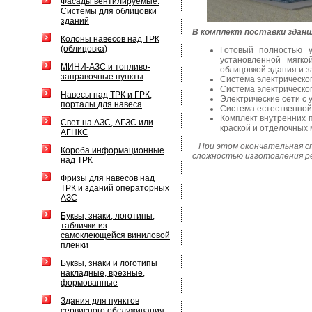
Фасады вентилируемые.
Системы для облицовки
зданий
В комплект поставки здани
Колоны навесов над ТРК
(облицовка)
Готовый полностью у
установленной мягко
МИНИ-АЗС и топливо-
облицовкой здания и 
заправочные пункты
Система электрическо
Система электрическо
Навесы над ТРК и ГРК,
Электрические сети с 
порталы для навеса
Система естественной
Комплект внутренних 
Свет на АЗС, АГЗС или
краской и отделочных 
АГНКС
При этом окончательная с
Короба информационные
сложностью изготовления р
над ТРК
Фризы для навесов над
ТРК и зданий операторных
АЗС
Буквы, знаки, логотипы,
таблички из
самоклеющейся виниловой
пленки
Буквы, знаки и логотипы
накладные, врезные,
формованные
Здания для пунктов
сервисного обслуживания