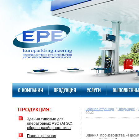
ПРОДУКЦИЯ:
Главная страница
/
Продукция
/
20м2
Здания типовые для
операторных АЗС (АГЗС),
сборно-разборного типа
Здания производства «Пром
Панель реечная