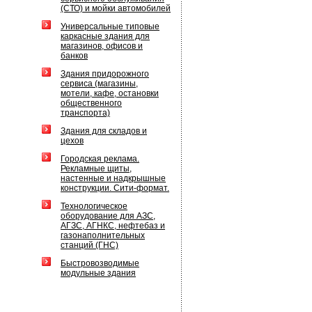
(СТО) и мойки автомобилей
Универсальные типовые
каркасные здания для
магазинов, офисов и
банков
Здания придорожного
сервиса (магазины,
мотели, кафе, остановки
общественного
транспорта)
Здания для складов и
цехов
Городская реклама.
Рекламные щиты,
настенные и надкрышные
конструкции. Сити-формат.
Технологическое
оборудование для АЗС,
АГЗС, АГНКС, нефтебаз и
газонаполнительных
станций (ГНС)
Быстровозводимые
модульные здания