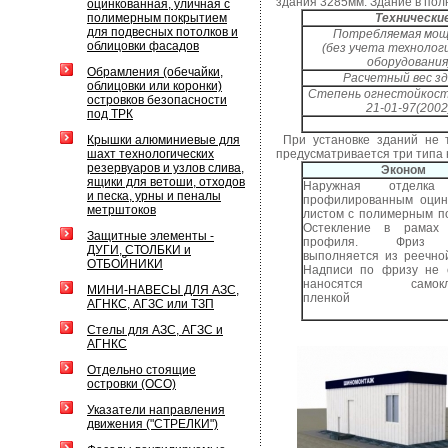
здания 3285мм. Здание в пол
оцинкованная, уличная с
полимерным покрытием
Технически
для подвесных потолков и
Потребляемая мо
облицовки фасадов
(без учета технолог
оборудования
Обрамления (обечайки,
Расчетный вес з
облицовки или коронки)
Степень огнестойкост
островков безопасности
21-01-97(2002
под ТРК
Крышки алюминиевые для
При установке зданий не 
шахт технологических
предусматривается три типа
резервуаров и узлов слива,
Эконом
ящики для ветоши, отходов
Наружная отделка
и песка, урны и пеналы
профилированным оцин
метрштоков
листом с полимерным п
Остекление в рамах
Защитные элементы -
профиля. Фриз 
ДУГИ, СТОЛБКИ и
выполняется из реечно
ОТБОЙНИКИ
Надписи по фризу не 
наносятся самокл
МИНИ-НАВЕСЫ ДЛЯ АЗС,
пленкой
АГНКС, АГЗС или ТЗП
Стелы для АЗС, АГЗС и
АГНКС
Отдельно стоящие
островки (ОСО)
Указатели направления
движения ("СТРЕЛКИ")