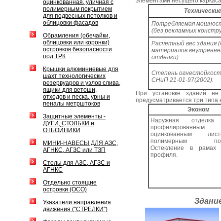
элементами несущего каркаса
оцинкованная, уличная с
полимерным покрытием
Технически
для подвесных потолков и
облицовки фасадов
Потребляемая мощнос
(без рекламных констр
Обрамления (обечайки,
облицовки или коронки)
Расчетный вес здания (
островков безопасности
материалов внутренне
под ТРК
отделки)
Крышки алюминиевые для
Степень огнестойкост
шахт технологических
СНиП 21-01-97(2002).
резервуаров и узлов слива,
ящики для ветоши,
При установке зданий не 
отходов и песка, урны и
предусматривается три типа 
пеналы метрштоков
Эконом
Защитные элементы -
Наружная отделка
ДУГИ, СТОЛБКИ и
профилированным
ОТБОЙНИКИ
оцинкованным ли
полимерным покр
МИНИ-НАВЕСЫ ДЛЯ АЗС,
Остекление в рамах
АГНКС, АГЗС или ТЗП
профиля.
Стелы для АЗС, АГЗС и
АГНКС
Отдельно стоящие
островки (ОСО)
Здани
Указатели направления
движения ("СТРЕЛКИ")