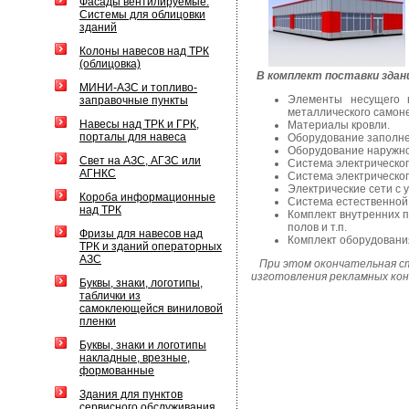
Фасады вентилируемые.
Системы для облицовки
зданий
Колоны навесов над ТРК
(облицовка)
В комплект поставки здан
МИНИ-АЗС и топливо-
Элементы несущего 
заправочные пункты
металлического самоне
Навесы над ТРК и ГРК,
Материалы кровли.
порталы для навеса
Оборудование заполнен
Оборудование наружно
Свет на АЗС, АГЗС или
Система электрическо
АГНКС
Система электрическог
Электрические сети с 
Короба информационные
Система естественной
над ТРК
Комплект внутренних п
полов и т.п.
Фризы для навесов над
Комплект оборудовани
ТРК и зданий операторных
АЗС
При этом окончательная с
изготовления рекламных кон
Буквы, знаки, логотипы,
таблички из
самоклеющейся виниловой
пленки
Буквы, знаки и логотипы
накладные, врезные,
формованные
Здания для пунктов
сервисного обслуживания