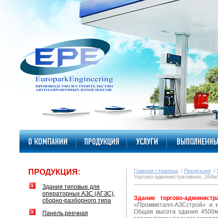
ПРОДУКЦИЯ:
Главная страница
/
Продукция
/
торгово-административное, 264м2
Здания типовые для
операторных АЗС (АГЗС),
Здание торгово-администр
сборно-разборного типа
«Промметалл-АЗСстрой» и и
Общая высота здания 4500м
Панель реечная