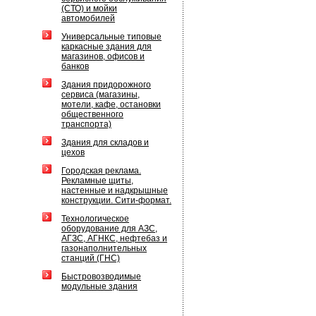
(СТО) и мойки
автомобилей
Универсальные типовые
каркасные здания для
магазинов, офисов и
банков
Здания придорожного
сервиса (магазины,
мотели, кафе, остановки
общественного
транспорта)
Здания для складов и
цехов
Городская реклама.
Рекламные щиты,
настенные и надкрышные
конструкции. Сити-формат.
Технологическое
оборудование для АЗС,
АГЗС, АГНКС, нефтебаз и
газонаполнительных
станций (ГНС)
Быстровозводимые
модульные здания