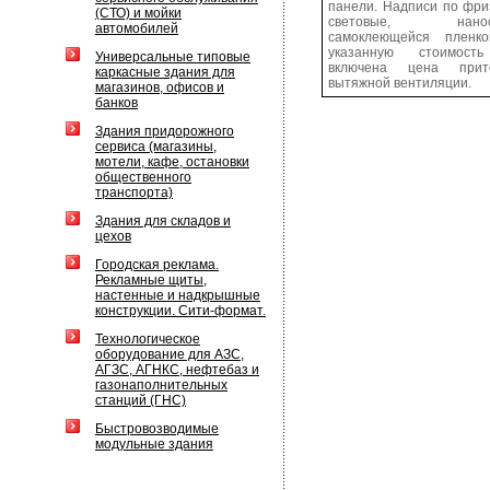
панели. Надписи по фри
(СТО) и мойки
световые, нанос
автомобилей
самоклеющейся пленк
указанную стоимост
Универсальные типовые
включена цена прито
каркасные здания для
вытяжной вентиляции.
магазинов, офисов и
банков
Здания придорожного
сервиса (магазины,
мотели, кафе, остановки
общественного
транспорта)
Здания для складов и
цехов
Городская реклама.
Рекламные щиты,
настенные и надкрышные
конструкции. Сити-формат.
Технологическое
оборудование для АЗС,
АГЗС, АГНКС, нефтебаз и
газонаполнительных
станций (ГНС)
Быстровозводимые
модульные здания