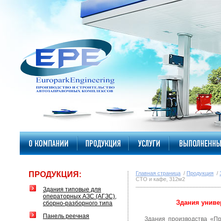
ПРОДУКЦИЯ:
Главная страница
/
Продукция
/
СТО и кафе, 312м2
Здания типовые для
операторных АЗС (АГЗС),
Здания униве
сборно-разборного типа
Панель реечная
Здания производства «Пр