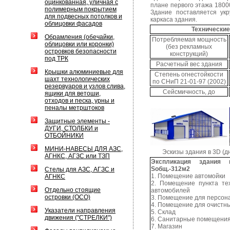
оцинкованная, уличная с
плане первого этажа 1800
полимерным покрытием
Здание поставляется ук
для подвесных потолков и
каркаса здания.
облицовки фасадов
Технически
Обрамления (обечайки,
Потребляемая мощность
облицовки или коронки)
(без рекламных
островков безопасности
конструкций)
под ТРК
Расчетный вес здания
Крышки алюминиевые для
Степень огнестойкости
шахт технологических
по СНиП 21-01-97 (2002)
резервуаров и узлов слива,
Сейсмичность, до
ящики для ветоши,
отходов и песка, урны и
пеналы метрштоков
Защитные элементы -
ДУГИ, СТОЛБКИ и
ОТБОЙНИКИ
МИНИ-НАВЕСЫ ДЛЯ АЗС,
Эскизы здания в 3D (д
АГНКС, АГЗС или ТЗП
Экспликация здания
Sобщ.-312м2
Стелы для АЗС, АГЗС и
1. Помещение автомойки
АГНКС
2. Помещение пункта те
Отдельно стоящие
автомобилей
островки (ОСО)
3. Помещение для персон
4. Помещение для очистн
Указатели направления
5. Склад
движения ("СТРЕЛКИ")
6. Санитарные помещени
7. Магазин