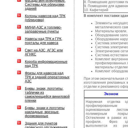
Фасады вентилируемые.
8. Помещение доготовки 
Системы для облицовки
9. Помещение для админи
зданий
10. Кафетерий
В комплект поставки здан
Колоны навесов над ТРК
(облицовка)
Элементы несущего
металлического сам
МИНИ-АЗС и топливо-
Материалы кровли.
заправочные пункты
Оборудование запол
Навесы над ТРК и ГРК,
Оборудование наруж
порталы для навеса
Система электричес
Система электричес
Свет на АЗС, АГЗС или
Электрические сети
АГНКС
Система естествен
Комплект внутренни
Короба информационные
профилированных л
над ТРК
материалы отделки 
Комплект оборудов
Фризы для навесов над
ТРК и зданий операторных
При этом окончательная 
АЗС
изготовления рекламных 
отделки и рекламного офо
Буквы, знаки, логотипы,
таблички из
Эконом
самоклеющейся виниловой
пленки
Наружная отделка зд
профилированным
Буквы, знаки и логотипы
оцинкованным лист
накладные, врезные,
полимерным покрыт
формованные
Остекление в рамах и
профиля. Фриз зд
Здания для пунктов
выполняется из рее
сервисного обслуживания