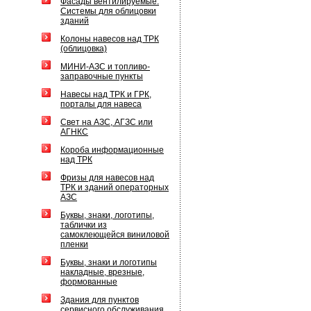
Фасады вентилируемые.
Системы для облицовки
зданий
Колоны навесов над ТРК
(облицовка)
МИНИ-АЗС и топливо-
заправочные пункты
Навесы над ТРК и ГРК,
порталы для навеса
Свет на АЗС, АГЗС или
АГНКС
Короба информационные
над ТРК
Фризы для навесов над
ТРК и зданий операторных
АЗС
Буквы, знаки, логотипы,
таблички из
самоклеющейся виниловой
пленки
Буквы, знаки и логотипы
накладные, врезные,
формованные
Здания для пунктов
сервисного обслуживания