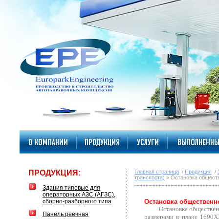
ПРОДУКЦИЯ:
Главная страница
/
Продукция
/
транспорта)
» Остановка обществ
Здания типовые для
операторных АЗС (АГЗС),
сборно-разборного типа
Остановка общественн
Остановка общественног
Панель реечная
размерами в плане 1690Х