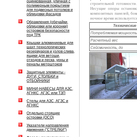
оцинкованная, уличная с
строительной готовности
полимерным покрытием
Несущие опоры остановк
для подвесных потолков и
композитных панелей, бок
облицовки фасадов
ночное время используетс
Обрамления (обечайки,
Технически
облицовки или коронки)
островков безопасности
Потребляемая мощность
под ТРК
Расчетный вес
Крышки алюминиевые для
шахт технологических
Сейсмичность, до
резервуаров и узлов слива,
ящики для ветоши,
отходов и песка, урны и
пеналы метрштоков
Защитные элементы -
ДУГИ, СТОЛБКИ и
ОТБОЙНИКИ
МИНИ-НАВЕСЫ ДЛЯ АЗС,
АГНКС, АГЗС или ТЗП
Стелы для АЗС, АГЗС и
АГНКС
Отдельно стоящие
островки (ОСО)
Указатели направления
движения ("СТРЕЛКИ")