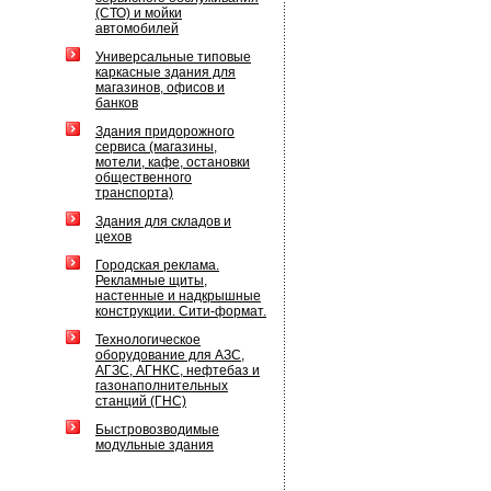
(СТО) и мойки
автомобилей
Универсальные типовые
каркасные здания для
магазинов, офисов и
банков
Здания придорожного
сервиса (магазины,
мотели, кафе, остановки
общественного
транспорта)
Здания для складов и
цехов
Городская реклама.
Рекламные щиты,
настенные и надкрышные
конструкции. Сити-формат.
Технологическое
оборудование для АЗС,
АГЗС, АГНКС, нефтебаз и
газонаполнительных
станций (ГНС)
Быстровозводимые
модульные здания