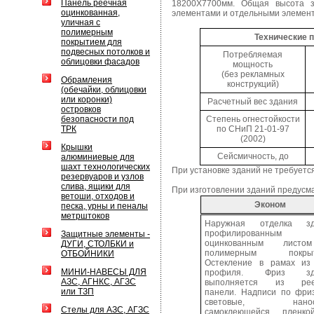
Панель реечная
18200Х7700мм. Общая высота з
оцинкованная,
элементами и отдельными элемент
уличная с
полимерным
Технические 
покрытием для
подвесных потолков и
Потребляемая
облицовки фасадов
мощность
(без рекламных
Обрамления
конструкций)
(обечайки, облицовки
или коронки)
Расчетный вес здания
островков
безопасности под
Степень огнестойкости
ТРК
по СНиП 21-01-97
(2002)
Крышки
Сейсмичность, до
алюминиевые для
шахт технологических
При установке зданий не требуетс
резервуаров и узлов
слива, ящики для
При изготовлении зданий предусм
ветоши, отходов и
Эконом
песка, урны и пеналы
метрштоков
Наружная отделка зд
профилированным
Защитные элементы -
оцинкованным лист
ДУГИ, СТОЛБКИ и
полимерным покрыт
ОТБОЙНИКИ
Остекление в рамах и
МИНИ-НАВЕСЫ ДЛЯ
профиля. Фриз зд
АЗС, АГНКС, АГЗС
выполняется из рее
или ТЗП
панели. Надписи по фри
световые, нанос
Стелы для АЗС, АГЗС
самоклеющейся пленко