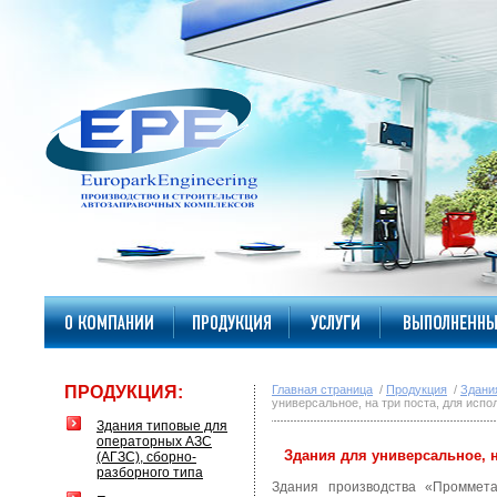
ПРОДУКЦИЯ:
Главная страница
/
Продукция
/
Здани
универсальное, на три поста, для исп
Здания типовые для
операторных АЗС
Здания для универсальное, н
(АГЗС), сборно-
разборного типа
Здания производства «Проммета