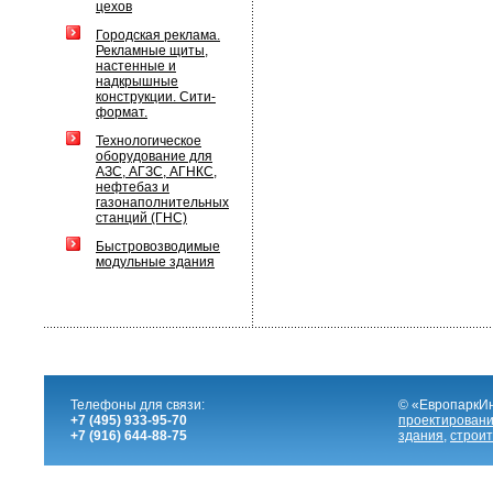
цехов
Городская реклама.
Рекламные щиты,
настенные и
надкрышные
конструкции. Сити-
формат.
Технологическое
оборудование для
АЗС, АГЗС, АГНКС,
нефтебаз и
газонаполнительных
станций (ГНС)
Быстровозводимые
модульные здания
Телефоны для связи:
© «ЕвропаркИ
+7 (495) 933-95-70
проектировани
+7 (916) 644-88-75
здания
,
строит