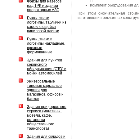
т.п.
Фризы для навесов
Комплект оборудования дл
над ТРК и зданий
операторных АЗС
При этом окончательная стоим
изготовления рекламных конструк
Буквы, знаки,
логотипы, таблички из
самоклеющейся
виниловой пленки
Буквы, знаки и
логотипы накладные,
врезные,
формованные
Здания для пунктов
сервисного
обслуживания (СТО) и
мойки автомобилей
Универсальные
типовые каркасные
здания для
магазинов, офисов и
банков
Здания придорожного
сервиса (магазины,
мотели, кафе,
остановки
общественного
транспорта)
Здания для складов и