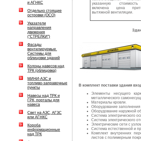
и АГНКС
указанную стоимост
включена цена прито
Отдельно стоящие
вытяжной вентиляции.
островки (ОСО)
Указатели
направления
Здан
движения
("СТРЕЛКИ")
Фасады
вентилируемые.
Системы для
облицовки зданий
Колоны навесов над
ТРК (облицовка)
МИНИ-АЗС и
топливо-заправочные
В комплект поставки здания вхо
пункты
Элементы несущего кар
Навесы над ТРК и
металлического самонесуще
ГРК, порталы для
Материалы кровли.
навеса
Оборудование заполнения 
Оборудование наружной об
Свет на АЗС, АГЗС
Система электрического о
или АГНКС
Система электрического от
Электрические сети с узло
Короба
Система естественной и п
информационные
Комплект внутренних пер
над ТРК
листов с полимерным покр