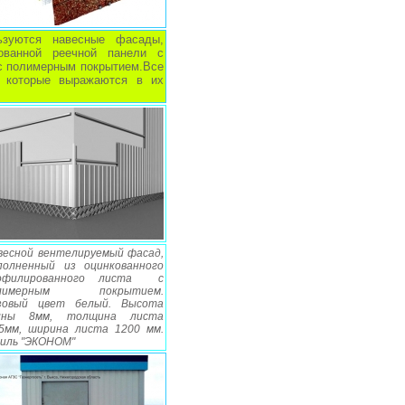
зуются навесные фасады,
ованной реечной панели с
с полимерным покрытием.Все
, которые выражаются в их
весной вентелируемый фасад,
полненный из оцинкованного
офилированного листа с
олимерным покрытием.
зовый цвет белый. Высота
лны 8мм, толщина листа
55мм, ширина листа 1200 мм.
иль "ЭКОНОМ"