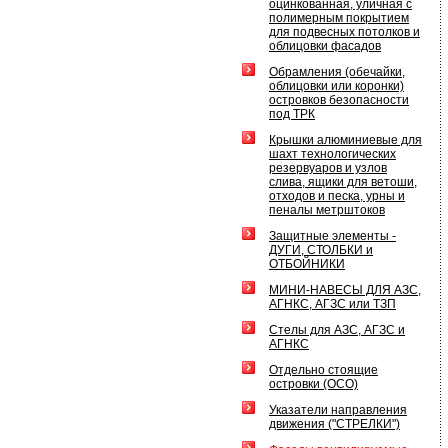
оцинкованная, уличная с
полимерным покрытием
для подвесных потолков и
облицовки фасадов
Обрамления (обечайки,
облицовки или коронки)
островков безопасности
под ТРК
Крышки алюминиевые для
шахт технологических
резервуаров и узлов
слива, ящики для ветоши,
отходов и песка, урны и
пеналы метрштоков
Защитные элементы -
ДУГИ, СТОЛБКИ и
ОТБОЙНИКИ
МИНИ-НАВЕСЫ ДЛЯ АЗС,
АГНКС, АГЗС или ТЗП
Стелы для АЗС, АГЗС и
АГНКС
Отдельно стоящие
островки (ОСО)
Указатели направления
движения ("СТРЕЛКИ")