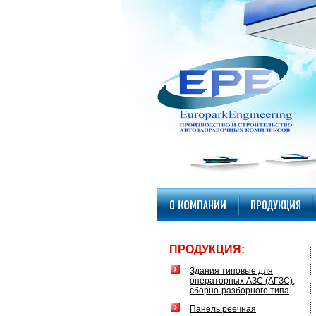
ПРОДУКЦИЯ:
Здания типовые для
операторных АЗС (АГЗС),
сборно-разборного типа
Панель реечная