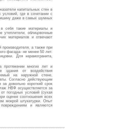
азатели капитальных стен в
 условий, где в сочетании с
тишину даже в самых шумных
в себя такие материалы и
е утеплители, облицовочные
ючих материалов и отвечают
 производителя, а также при
го фасада- не менее 50 лет.
ицовки. Для керамогранита,
 протяжении многих лет и
е здания от воздействия
ляемый на наружной стене,
раты. Согласно действующим
 за довольно короткий срок
нтаж НВФ осуществляется за
 от погодных условий (сухая
при оценке соотношения всех
ем мокрой штукатурки. Опыт
 повреждениям и являются