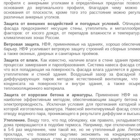
профиля с анкерными уголками в определённых пределах позвол
основания до вертикального профиля, благодаря чему можно 
основания от плоскости, кроме того это расстояние можно регул
различных анкерных уголков.
Защита от внешних воздействий и погодных условий.
Облицов
фасада предохраняют несущие стены, утеплитель и металлообре
факторов: от косого дождя, от перепадов влажности и температу
климатических зонах России.
Ветровая защита.
НВФ, применяемые на зданиях, хорошо обеспечи
барьер. НВФ усиливают ветровую защиту строений из сборных элемен
а также оконных, дверных и санитарных проёмов.
Защита от влаги.
Как известно, наличие влаги в стене здания прив
процессах замерзания и парообразования. Система навеса фасада сп
что вся попадающая на поверхность фасада влага удаляется в дрена
утеплителем и стеной здания. Воздушный зазор за фасадной п
диффундирующих паров методом естественной вентиляции, что 
конденсата на поверхности и внутри здания, а также осыр
теплоизоляционного материала.
Защита от коррозии бетона и арматуры.
Применение НВФ на 
наиболее эффективным методом, обеспечивающим защиту бетона о
электропроводность. Исключая условия для протекания катодной и
которой изготовлена арматура. Навесной вентилируемый фасад спос
отводу водяного пара, проникающего в результате диффузии и высых
Утепление.
Ввиду того, что под облицовку, как правило, укладывает
дома превращаются в подобие термоса. Например, при отключении о
в 5-6 раз медленнее, чем такой же, но не утепленный дом. Летом
прохлада, что позволяет ощутимо экономить на кондициониро
теплозащиты наружных стен и создания теплового комфорта вну