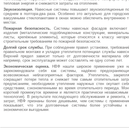
тепловая энергия и снижаются затраты на отопление.
Звукоизоляция.
Навесные системы повышают звукоизоляционные пок
среднем в полтора-два раза. Особенно это актуально для городских
вакуумными стеклопакетами в окнах можно обеспечить внутреннюю 
местах.
Пожарная безопасность.
Системы навесных фасадов включают 
изделия (металлические подоблицовочные конструкции, минеральны
листы, крепёжные элементы), которые относятся к классу негор
строительным требованиям по пожарной безопасности.
Долгий срок службы
.
При соблюдении правил установки, требований
правильном монтаже и укладке утеплителя потенциал службы навесно
Верхний предел зависит только от долговечности материала обл
например, срок эксплуатации может составлять не одну сотню лет.
Экономическая оценка.
НВФ нашли широкое применение уже на
зарекомендовали себя как системы, надёжно предохраняющи
всевозможных неблагоприятных факторов. Утеплитель, закреп
сокращает потери тепла и снижает тем самым отопительные зат
предписаниям, необходимое утепление наружных стен окупает себя
средствами, сэкономленными во время отопительного периода. Мо
короткий промежуток времени и является практически независимым
технология). В результате последующего обслуживания и ремонта, 
затрат, НВФ признаны более дешевыми, чем системы с применени
показывает, что эти долговечные системы более устойчивы к
экономически выгодными.