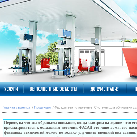
Главная страница
/
Продукция
/ Фасады вентилируемые. Системы для облицовки зд
Первое, на что мы обращаем внимание, когда смотрим на здание - это е
присматриваться к остальным деталям. ФАСАД это лицо дома, его па
фасадных технологий можно не только улучшить внешний вид здания,