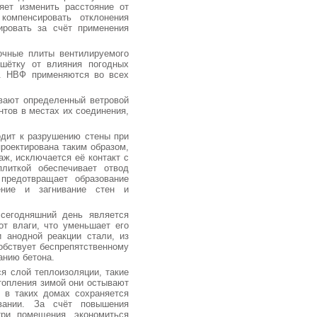
яет изменить расстояние от
компенсировать отклонения
ировать за счёт применения
очные плиты вентилируемого
шётку от влияния погодных
р. НВФ применяются во всех
вают определенный ветровой
тов в местах их соединения,
одит к разрушению стены при
роектирована таким образом,
ж, исключается её контакт с
литкой обеспечивает отвод
предотвращает образование
ение и загнивание стен и
сегодняшний день является
т влаги, что уменьшает его
 анодной реакции стали, из
обствует беспрепятственному
анию бетона.
ся слой теплоизоляции, такие
топления зимой они остывают
 в таких домах сохраняется
вании. За счёт повышения
три помещения, экономиться