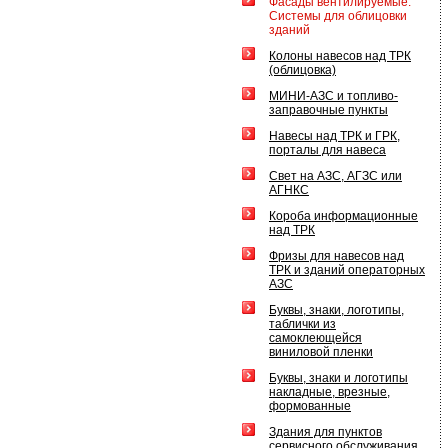
Фасады вентилируемые.
Системы для облицовки
зданий
Колоны навесов над ТРК
(облицовка)
МИНИ-АЗС и топливо-
заправочные пункты
Навесы над ТРК и ГРК,
порталы для навеса
Свет на АЗС, АГЗС или
АГНКС
Короба информационные
над ТРК
Фризы для навесов над
ТРК и зданий операторных
АЗС
Буквы, знаки, логотипы,
таблички из
самоклеющейся
виниловой пленки
Буквы, знаки и логотипы
накладные, врезные,
формованные
Здания для пунктов
сервисного обслуживания