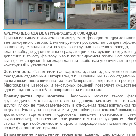
ПРЕИМУЩЕСТВА ВЕНТИЛИРУЕМЫХ ФАСАДОВ
Принципиальным отличием вентилируемых фасадов от других видов 
вентилируемого зазора. Вентилируемое пространство создаёт эффект
конденсату скапливаться внутри конструкции навесного фасада, т.
влага свободно удаляется из ограждающей конструкции в окружающ
давления и такому фактору, что в вентилируемом воздушном зазоре
выше, чем снаружи. Благодаря данным свойствам увеличивается ср
конструкций и утеплителя.
Эстетичность.
Фасад визитная карточка здания, здесь можно испо
фасадные отделочные материалы, т.к. широчайший выбор отделочны
практически неограниченно их комбинировать открывают простор
Многообразие цветовых и текстурных решений позволяет существен
здания, сделать его облик современным и стильным.
Преимущества при монтаже.
Несложный монтаж такого фаса
круглогодично, что выгодно отличает данную систему от так на
Другой плюс- не требовательность в отношении предварительной по
отделке. Если для покраски или для облицовки камнем/керамогра
достаточно тщательная подготовка внешней поверхности стен
выравнивание), то навесные конструкции в этом не нуждаются. Нао
стены. А при необходимости старые и повреждённые панели могут 
новые фасадные материалы.
Выравнивание нарушенной геометрии здания.
Конструкция узла