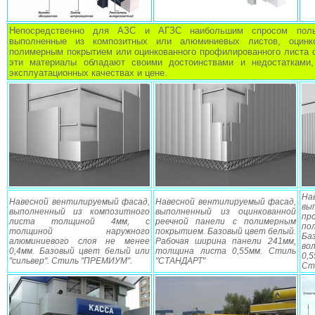
Непосредственно для АЗС и АГЗС наибольшим спросом поль
выполненные из композитных или алюминиевых листов, оцинк
полимерным покрытием или оцинкованного профилированного листа 
эти материалы обладают своими достоинствами и недостатками
эксплуатационных качествах и цене.
На
Навесной вентилируемый фасад,
Навесной вентилируемый фасад,
вы
выполненный из композитного
выполненный из оцинкованной
пр
листа толщиной 4мм, с
реечной панели с полимерным
п
толщиной наружного
покрытием. Базовый цвет белый.
Ба
алюминиевого слоя не менее
Рабочая ширина панели 241мм,
во
0,4мм. Базовый цвет белый или
толщина листа 0,55мм. Стиль
0,
"сильвер". Стиль "ПРЕМИУМ"
.
"СТАНДАРТ"
Ст