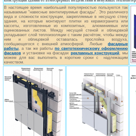
конструкции здания от атмосферных воздействий и ненужных теплопотер
В настоящее время наибольшей популярностью пользуются так
называемые "навесные вентилируемые фасады". Это различного
вида и сложности конструкции, закрепляемые в несущую стену
здания, на которые монтируют плитки из керамогранита или
кассеты, изготовленные из композитных, алюминиевых или
оцинкованных листов. Между несущей стеной и облицовкой
укладывают слой теплоизоляции с таким расчётом, чтобы между
ним и облицовкой оставалась прослойка воздуха,
сообщающегося с внешней атмосферой. Любые
фасадные
работы
, а так же работы
по светотехническому оформлению
фасадов
и установке на фасадах
рекламных конструкций
, мы
можем для вас выполнить в короткие сроки с надлежащим
качеством.