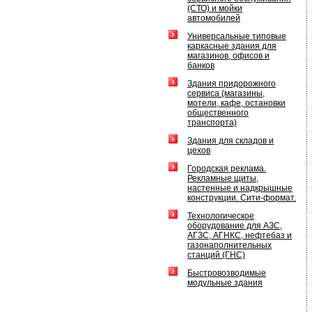
(СТО) и мойки
автомобилей
Универсальные типовые
каркасные здания для
магазинов, офисов и
банков
Здания придорожного
сервиса (магазины,
мотели, кафе, остановки
общественного
транспорта)
Здания для складов и
цехов
Городская реклама.
Рекламные щиты,
настенные и надкрышные
конструкции. Сити-формат.
Технологическое
оборудование для АЗС,
АГЗС, АГНКС, нефтебаз и
газонаполнительных
станций (ГНС)
Быстровозводимые
модульные здания